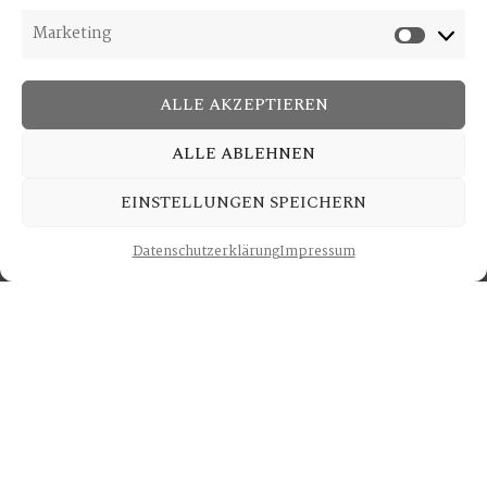
Marketing
ALLE AKZEPTIEREN
ALLE ABLEHNEN
MASSGESCHNEIDERTE
HOCHZEITSPLANUNG
EINSTELLUNGEN SPEICHERN
FRANKREICH | EUROPA
Datenschutzerklärung
Impressum
ANFRAGE
Herzlich Willkommen bei Westend Weddings –