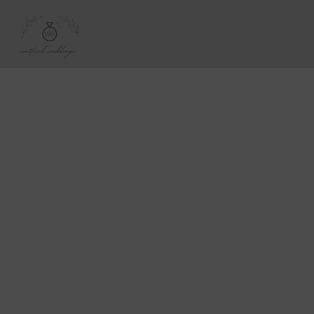
M
E
N
U
S
H
O
M
E
A
B
O
U
T
M
E
C
O
N
T
A
C
T
C
O
U
R
S
E
S